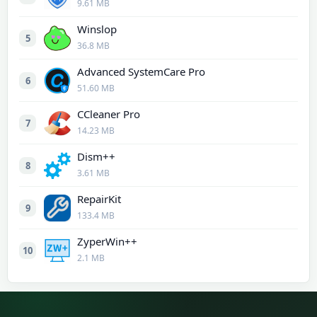
9.61 MB
Winslop
5
36.8 MB
Advanced SystemCare Pro
6
51.60 MB
CCleaner Pro
7
14.23 MB
Dism++
8
3.61 MB
RepairKit
9
133.4 MB
ZyperWin++
10
2.1 MB