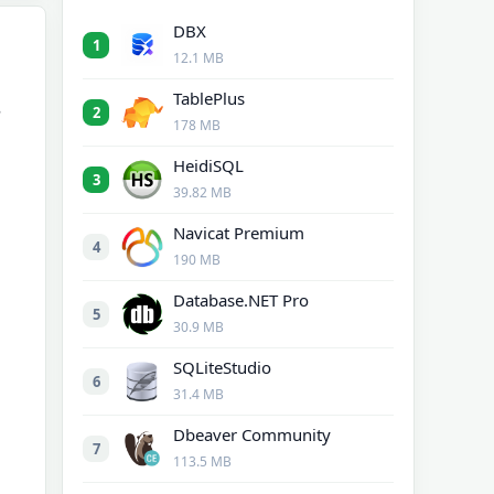
DBX
1
12.1 MB
TablePlus
，
2
178 MB
HeidiSQL
3
39.82 MB
Navicat Premium
4
190 MB
Database.NET Pro
5
30.9 MB
SQLiteStudio
6
31.4 MB
Dbeaver Community
7
113.5 MB