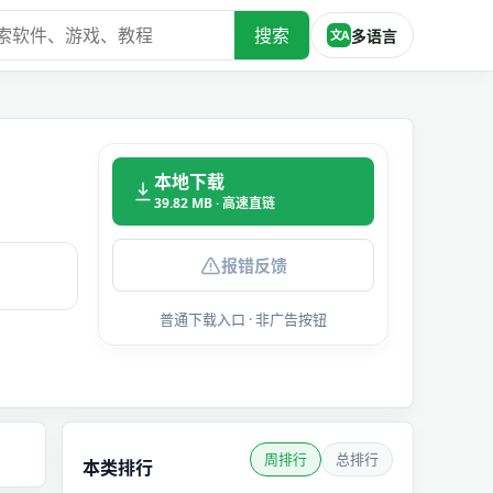
搜索
多语言
文A
本地下载
39.82 MB · 高速直链
报错反馈
普通下载入口 · 非广告按钮
周排行
总排行
本类排行