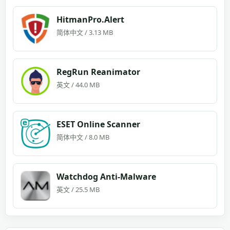
HitmanPro.Alert
简体中文 / 3.13 MB
RegRun Reanimator
英文 / 44.0 MB
ESET Online Scanner
简体中文 / 8.0 MB
Watchdog Anti-Malware
英文 / 25.5 MB