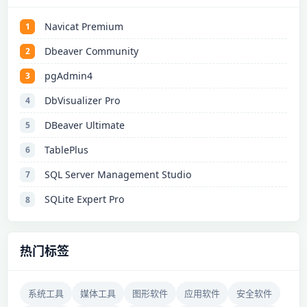
Navicat Premium
1
Dbeaver Community
2
pgAdmin4
3
DbVisualizer Pro
4
DBeaver Ultimate
5
TablePlus
6
SQL Server Management Studio
7
SQLite Expert Pro
8
热门标签
系统工具
媒体工具
图形软件
应用软件
安全软件