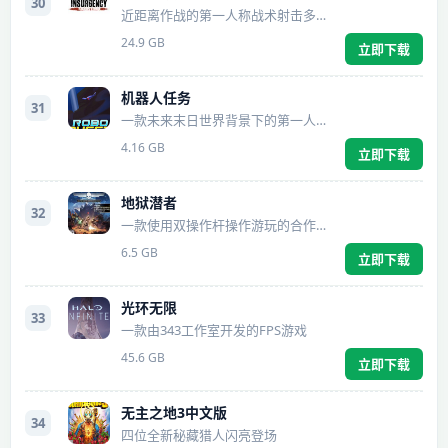
30
近距离作战的第一人称战术射击多人游戏
24.9 GB
立即下载
机器人任务
31
一款未来末日世界背景下的第一人称射击游戏
4.16 GB
立即下载
地狱潜者
32
一款使用双操作杆操作游玩的合作式射击游戏
6.5 GB
立即下载
光环无限
33
一款由343工作室开发的FPS游戏
45.6 GB
立即下载
无主之地3中文版
34
四位全新秘藏猎人闪亮登场