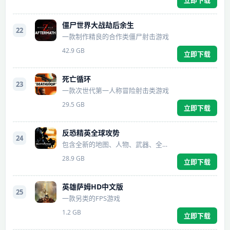
僵尸世界大战劫后余生
22
一款制作精良的合作类僵尸射击游戏
42.9 GB
立即下载
死亡循环
23
一款次世代第一人称冒险射击类游戏
29.5 GB
立即下载
反恐精英全球攻势
24
包含全新的地图、人物、武器、全新的游戏模式
28.9 GB
立即下载
英雄萨姆HD中文版
25
一款另类的FPS游戏
1.2 GB
立即下载