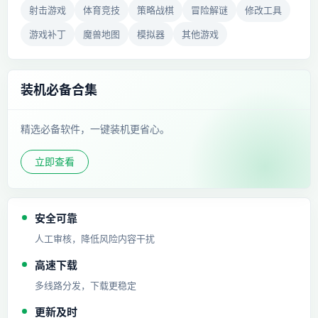
射击游戏
体育竞技
策略战棋
冒险解谜
修改工具
游戏补丁
魔兽地图
模拟器
其他游戏
装机必备合集
精选必备软件，一键装机更省心。
立即查看
安全可靠
人工审核，降低风险内容干扰
高速下载
多线路分发，下载更稳定
更新及时