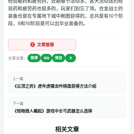
经验秘药和疲劳药，近期春节活动多，各大活动送的经
验药和疲劳药也挺多的，玩家们别忘了领。合金战士的
装备也是在专属地下城中刷图获得的，总共是有10个阶
段，9和10阶段是可以出毕业装备的。
文章报错
分享文章：
微博
QQ
微信
X
上一篇
《云顶之弈》虎年虎啸龙吟棋盘获得方法介绍
下一篇
《怪物猎人崛起》游戏中长弓武器怎么选择
相关文章