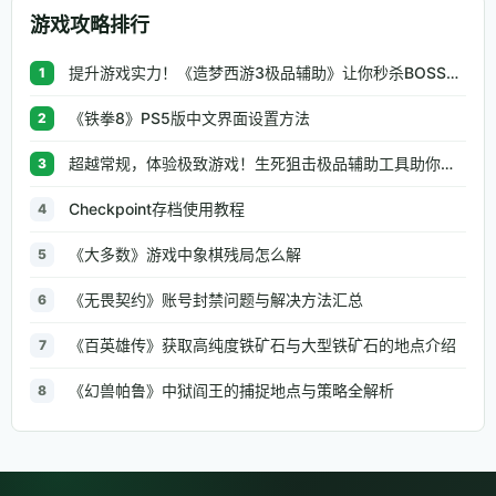
游戏攻略排行
提升游戏实力！《造梦西游3极品辅助》让你秒杀BOSS、逆天属性一键修改
1
《铁拳8》PS5版中文界面设置方法
2
超越常规，体验极致游戏！生死狙击极品辅助工具助你无往不利
3
Checkpoint存档使用教程
4
《大多数》游戏中象棋残局怎么解
5
《无畏契约》账号封禁问题与解决方法汇总
6
《百英雄传》获取高纯度铁矿石与大型铁矿石的地点介绍
7
《幻兽帕鲁》中狱阎王的捕捉地点与策略全解析
8