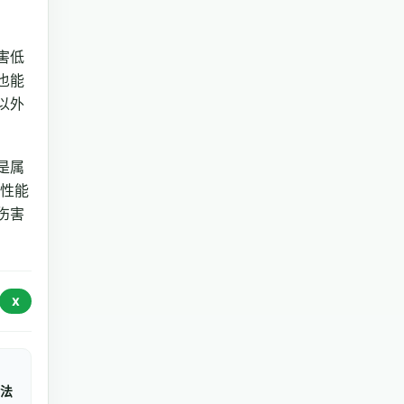
害低
也能
以外
是属
御性能
伤害
X
法