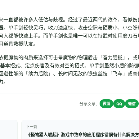
来一直都被许多人低估与歧视。经过了最近两代的改革，看似伤
器。单手剑轻快灵巧，收刀速度快，攻击空隙与硬质小，小空隙
何人都能快速上手。而单手剑也是唯一可以在持武时使用磨刀石
用道具救援队友。
依据魔物的肉质来选择可击晕魔物的物理盾击「奋力强鎚」，或
的基本招式、定点伤害及有效对空的招式。单手剑虽然小盾的防
回避性能的「续力后跳」、长时间无敌的铁虫丝技「飞车」或高
力。
分享文章：
微博
QQ
微信
下一篇
《怪物猎人崛起》游戏中致命的应用程序错误有什么解决方