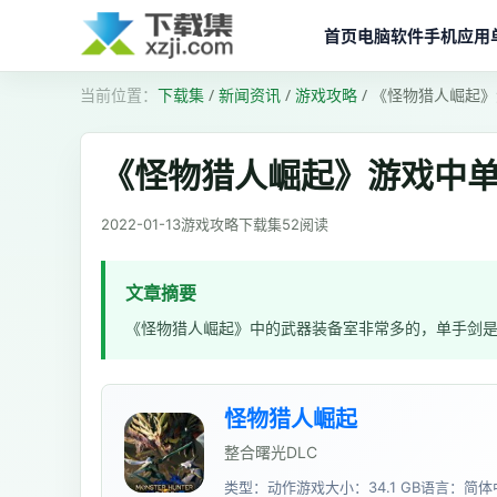
首页
电脑软件
手机应用
下载集
/
新闻资讯
/
游戏攻略
/
《怪物猎人崛起》
《怪物猎人崛起》游戏中
2022-01-13
游戏攻略
下载集
52
阅读
文章摘要
《怪物猎人崛起》中的武器装备室非常多的，单手剑
怪物猎人崛起
整合曙光DLC
类型：动作游戏
大小：34.1 GB
语言：简体