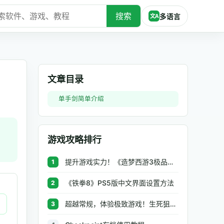
搜索
多语言
文A
文章目录
单手剑简单介绍
游戏攻略排行
提升游戏实力！《造梦西游3极品辅助》让你秒杀BOSS、逆天属性一键修改
1
《铁拳8》PS5版中文界面设置方法
2
超越常规，体验极致游戏！生死狙击极品辅助工具助你无往不利
3