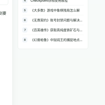
Checkpoint存档使用教程
4
《大多数》游戏中象棋残局怎么解
5
剑要
《无畏契约》账号封禁问题与解决方法汇总
6
《百英雄传》获取高纯度铁矿石与大型铁矿石的地点介绍
7
《幻兽帕鲁》中狱阎王的捕捉地点与策略全解析
8