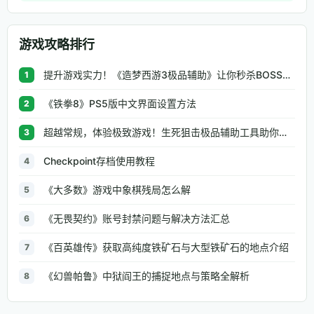
游戏攻略排行
提升游戏实力！《造梦西游3极品辅助》让你秒杀BOSS、逆天属性一键修改
1
《铁拳8》PS5版中文界面设置方法
2
超越常规，体验极致游戏！生死狙击极品辅助工具助你无往不利
3
Checkpoint存档使用教程
4
《大多数》游戏中象棋残局怎么解
5
《无畏契约》账号封禁问题与解决方法汇总
6
《百英雄传》获取高纯度铁矿石与大型铁矿石的地点介绍
7
《幻兽帕鲁》中狱阎王的捕捉地点与策略全解析
8