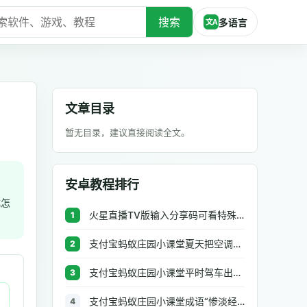
搜索
多语言
文A
文章目录
暂无目录，建议直接阅读全文。
安卓教程排行
式怎
火星直播TV版输入分享码可看特殊频道方法介绍
1
支付宝蚂蚁庄园小课堂夏天把空调和电风扇一起开，这种做法
2
支付宝蚂蚁庄园小课堂平时驾车出行，什么地方不能随便停车
3
支付宝蚂蚁庄园小课堂成语“惨淡经营”中“惨淡”的意思是
4