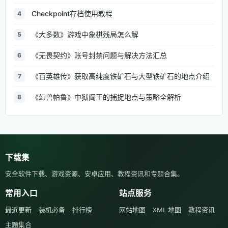
Checkpoint存档使用教程
4
《大多数》游戏中象棋残局怎么解
5
《无畏契约》账号封禁问题与解决方法汇总
6
《百英雄传》获取高纯度铁矿石与大型铁矿石的地点介绍
7
《幻兽帕鲁》中狱阎王的捕捉地点与策略全解析
8
下载集
安全软件下载、游戏资源、安卓应用、教程资讯和专题合集。
常用入口
站点服务
最近更新
装机必备
排行榜
网站地图
XML 地图
教程资讯
主题集合