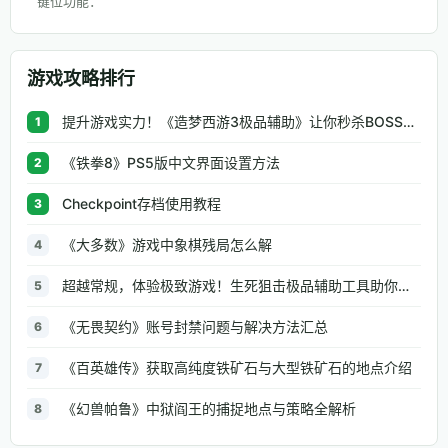
键位功能：
游戏攻略排行
提升游戏实力！《造梦西游3极品辅助》让你秒杀BOSS、逆天属性一键修改
1
《铁拳8》PS5版中文界面设置方法
2
Checkpoint存档使用教程
3
《大多数》游戏中象棋残局怎么解
4
超越常规，体验极致游戏！生死狙击极品辅助工具助你无往不利
5
《无畏契约》账号封禁问题与解决方法汇总
6
《百英雄传》获取高纯度铁矿石与大型铁矿石的地点介绍
7
《幻兽帕鲁》中狱阎王的捕捉地点与策略全解析
8