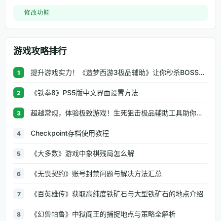
修改功能
游戏攻略排行
提升游戏实力！《造梦西游3极品辅助》让你秒杀BOSS、逆天属性一键修改
1
《铁拳8》PS5版中文界面设置方法
2
超越常规，体验极致游戏！生死狙击极品辅助工具助你无往不利
3
Checkpoint存档使用教程
4
《大多数》游戏中象棋残局怎么解
5
《无畏契约》账号封禁问题与解决方法汇总
6
《百英雄传》获取高纯度铁矿石与大型铁矿石的地点介绍
7
《幻兽帕鲁》中狱阎王的捕捉地点与策略全解析
8