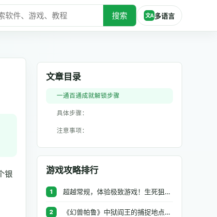
搜索
多语言
文A
文章目录
一通百通成就解锁步骤
具体步骤：
注意事项：
游戏攻略排行
个银
超越常规，体验极致游戏！生死狙击极品辅助工具助你无往不利
1
《幻兽帕鲁》中狱阎王的捕捉地点与策略全解析
2