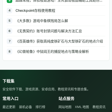
超越常规，体验极致游戏！生死狙击极品辅助工具助你无往不利
3
Checkpoint存档使用教程
4
《大多数》游戏中象棋残局怎么解
5
《无畏契约》账号封禁问题与解决方法汇总
6
《百英雄传》获取高纯度铁矿石与大型铁矿石的地点介绍
7
《幻兽帕鲁》中狱阎王的捕捉地点与策略全解析
8
下载集
安全软件下载、游戏资源、安卓应用、教程资讯和专题合集。
常用入口
站点服务
最近更新
装机必备
排行榜
网站地图
XML 地图
教程资讯