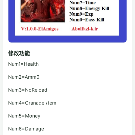
修改功能
Num1=Health
Num2=Amm0
Num3=NoReload
Num4=Granade /tem
Num5=Money
Num6=Damage