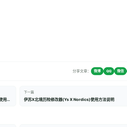
分享文章：
微博
QQ
微信
下一篇
魂斗罗加鲁加行动修改器(Contra Operation Galuga)使用方法说明
伊苏X北境历险修改器(Ys X Nordics)使用方法说明