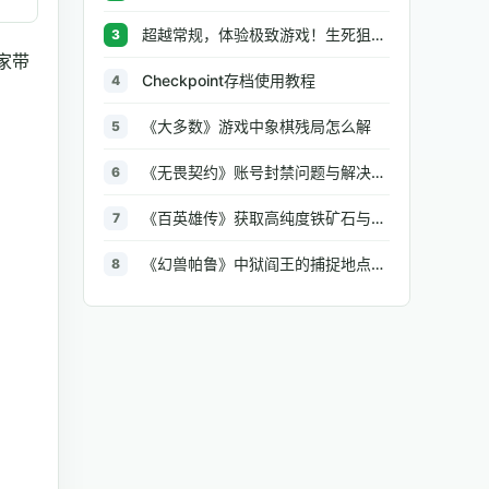
超越常规，体验极致游戏！生死狙击极品辅助工具助你无往不利
3
家带
Checkpoint存档使用教程
4
《大多数》游戏中象棋残局怎么解
5
《无畏契约》账号封禁问题与解决方法汇总
6
《百英雄传》获取高纯度铁矿石与大型铁矿石的地点介绍
7
《幻兽帕鲁》中狱阎王的捕捉地点与策略全解析
8