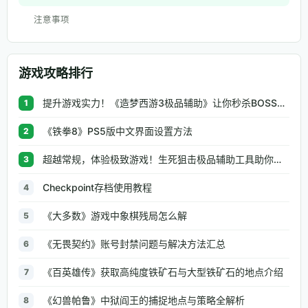
注意事项
游戏攻略排行
提升游戏实力！《造梦西游3极品辅助》让你秒杀BOSS、逆天属性一键修改
1
《铁拳8》PS5版中文界面设置方法
2
超越常规，体验极致游戏！生死狙击极品辅助工具助你无往不利
3
Checkpoint存档使用教程
4
《大多数》游戏中象棋残局怎么解
5
《无畏契约》账号封禁问题与解决方法汇总
6
《百英雄传》获取高纯度铁矿石与大型铁矿石的地点介绍
7
《幻兽帕鲁》中狱阎王的捕捉地点与策略全解析
8