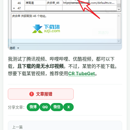
我测试了腾讯视频、哔哩哔哩、优酷视频，都可以下
载，
且下载的是无水印视频
。不过，某管的不能下载。
想要下载某管视频，推荐使用
CR TubeGet
。
文章报错
分享文章：
微博
QQ
微信
X
上一篇