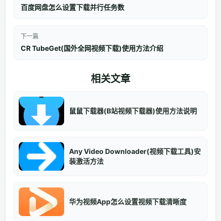
百度网盘怎么设置下载并行任务数
下一篇
CR TubeGet(国外全网视频下载)使用方法介绍
相关文章
鼠鼠下载器(B站视频下载器)使用方法说明
Any Video Downloader(视频下载工具)安
装激活方法
华为视频App怎么设置视频下载清晰度