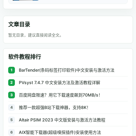
文章目录
暂无目录，建议直接阅读全文。
软件教程排行
BarTender(条码标签打印软件)中文安装与激活方法
1
PVsyst 7.4.7 中文安装方法及激活教程详解
2
百度网盘限速？用它下载速度飙到70MB/s！
3
推荐一款超强B站下载神器，支持8K！
4
Altair PSIM 2023 中文版安装与激活方法教程
5
AIX智能下载器(超级嗅探插件)安装使用方法
6