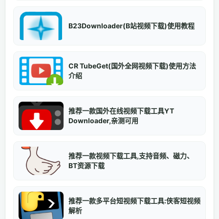
B23Downloader(B站视频下载)使用教程
CR TubeGet(国外全网视频下载)使用方法
介绍
推荐一款国外在线视频下载工具YT
Downloader,亲测可用
推荐一款视频下载工具,支持音频、磁力、
BT资源下载
推荐一款多平台短视频下载工具:侠客短视频
解析