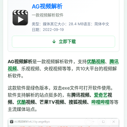
AG视频解析
一款视频解析软件
类型：媒体其它
大小：28.4 MB
语言：简体中文
日期：2022-09-19
立即下载
AG视频解析
是一款视频解析软件，支持
优酷视频
、
腾讯
视频
、乐视视频、央视视频等等，共10大平台的视频解
析软件。
这款软件是绿色版本，双击exe文件可打开软件使用。
软件支持解析的站点挺多的，有
腾讯视频、
爱奇艺
视
频、
优酷
视频、芒果TV视频、搜狐视频、
哔哩哔哩
等等
主流媒体站点。