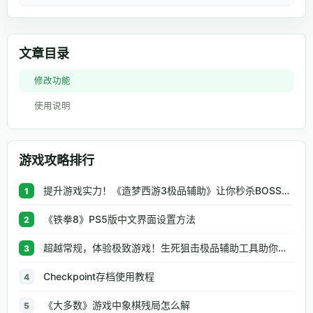
文章目录
修改功能
使用说明
游戏攻略排行
提升游戏实力！《造梦西游3极品辅助》让你秒杀BOSS、逆天属性一键修改
1
《铁拳8》PS5版中文界面设置方法
2
超越常规，体验极致游戏！生死狙击极品辅助工具助你无往不利
3
Checkpoint存档使用教程
4
《大多数》游戏中象棋残局怎么解
5