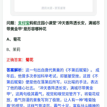
问题：
支付宝
蚂蚁庄园小课堂“冲天香阵透长安，满城尽
带黄金甲”是形容哪种花
A、菊花
B、茉莉
正确答案：
菊花
答案解析：
这一句出自唐代黄巢的《不第后赋菊》。 成
年后，他曾多次参加科举考试，却屡屡受挫，这首《不
第后赋菊》便是他在落第后所写，以比喻的手法，表达
了他的雄心壮志。 “冲天香阵透长安，满城尽带黄金
甲”，这两句极其霸气，视觉和嗅觉双管齐下，将菊花绽
放，香气弥漫的景象写到了极致，让人有一种“唯菊独
尊”的感觉。这样气势凌厉，霸气十足，富有战斗精神的