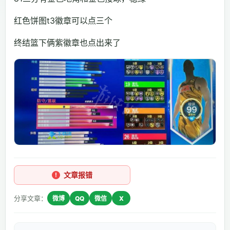
红色饼图t3徽章可以点三个
终结篮下俩紫徽章也点出来了
文章报错
分享文章：
微博
QQ
微信
X