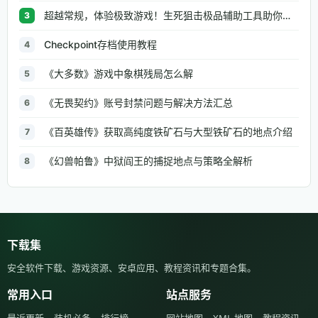
超越常规，体验极致游戏！生死狙击极品辅助工具助你无往不利
3
Checkpoint存档使用教程
4
《大多数》游戏中象棋残局怎么解
5
《无畏契约》账号封禁问题与解决方法汇总
6
《百英雄传》获取高纯度铁矿石与大型铁矿石的地点介绍
7
《幻兽帕鲁》中狱阎王的捕捉地点与策略全解析
8
下载集
安全软件下载、游戏资源、安卓应用、教程资讯和专题合集。
常用入口
站点服务
最近更新
装机必备
排行榜
网站地图
XML 地图
教程资讯