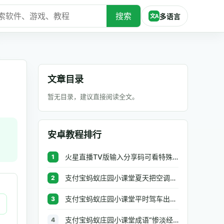
搜索
多语言
文A
文章目录
暂无目录，建议直接阅读全文。
安卓教程排行
火星直播TV版输入分享码可看特殊频道方法介绍
1
支付宝蚂蚁庄园小课堂夏天把空调和电风扇一起开，这种做法
2
支付宝蚂蚁庄园小课堂平时驾车出行，什么地方不能随便停车
3
支付宝蚂蚁庄园小课堂成语“惨淡经营”中“惨淡”的意思是
4