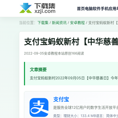
首页
电脑软件
手机应用
下载集
/
新闻资讯
/
安卓教程
/
支付宝蚂蚁新村【
支付宝蚂蚁新村【中华慈
2022-09-05
安卓教程
本站原创
166
阅读
文章摘要
支付宝蚂蚁新村2022年09月05日【中华慈善日】
支付宝
是服务全球12亿用户的数字生活开放平
类型：理财
大小：133.4 MB
语言：简体中