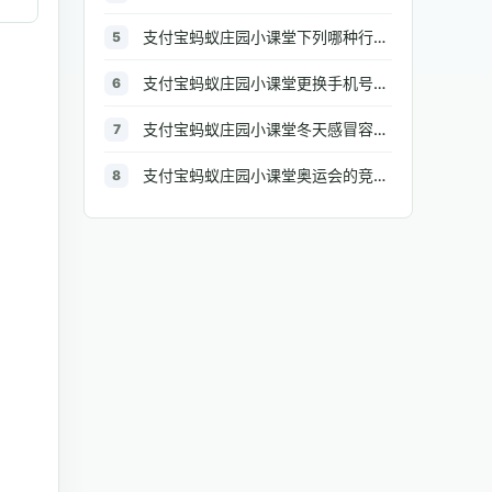
支付宝蚂蚁庄园小课堂下列哪种行为可能引起厨房火灾
5
支付宝蚂蚁庄园小课堂更换手机号后，原来绑定的银行信息需要修改吗
6
支付宝蚂蚁庄园小课堂冬天感冒容易流鼻涕，那么擦鼻涕的正确做法是
7
支付宝蚂蚁庄园小课堂奥运会的竞技体操比赛中，男子组和女子组都有的项目是
8