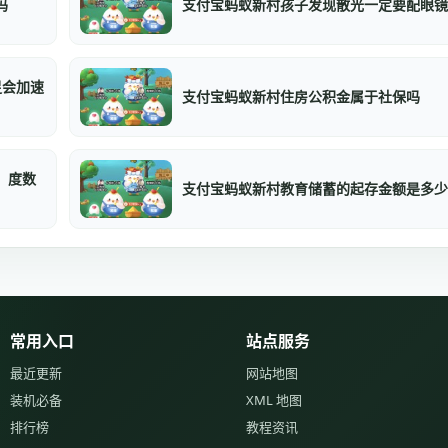
吗
支付宝蚂蚁新村孩子发现散光一定要配眼镜
足会加速
支付宝蚂蚁新村住房公积金属于社保吗
，度数
支付宝蚂蚁新村教育储蓄的起存金额是多少
常用入口
站点服务
最近更新
网站地图
装机必备
XML 地图
排行榜
教程资讯