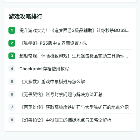
游戏攻略排行
提升游戏实力！《造梦西游3极品辅助》让你秒杀BOSS、逆天属性一键修改
1
《铁拳8》PS5版中文界面设置方法
2
超越常规，体验极致游戏！生死狙击极品辅助工具助你无往不利
3
Checkpoint存档使用教程
4
《大多数》游戏中象棋残局怎么解
5
《无畏契约》账号封禁问题与解决方法汇总
6
《百英雄传》获取高纯度铁矿石与大型铁矿石的地点介绍
7
《幻兽帕鲁》中狱阎王的捕捉地点与策略全解析
8