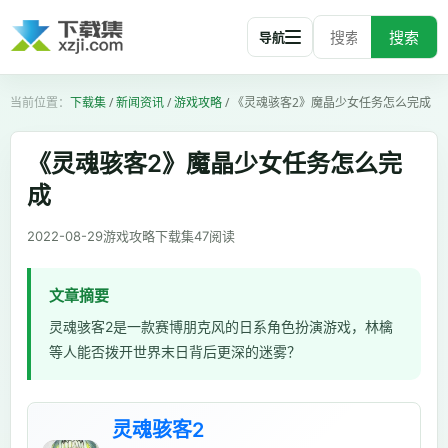
搜索
导航
下载集
/
新闻资讯
/
游戏攻略
/
《灵魂骇客2》魔晶少女任务怎么完成
《灵魂骇客2》魔晶少女任务怎么完
成
2022-08-29
游戏攻略
下载集
47
阅读
文章摘要
灵魂骇客2是一款赛博朋克风的日系角色扮演游戏，林檎
等人能否拨开世界末日背后更深的迷雾？
灵魂骇客2