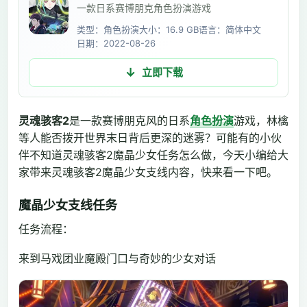
一款日系赛博朋克角色扮演游戏
类型：角色扮演
大小：16.9 GB
语言：简体中文
日期：2022-08-26
立即下载
灵魂骇客2
是一款赛博朋克风的日系
角色扮演
游戏，林檎
等人能否拨开世界末日背后更深的迷雾？可能有的小伙
伴不知道灵魂骇客2魔晶少女任务怎么做，今天小编给大
家带来灵魂骇客2魔晶少女支线内容，快来看一下吧。
魔晶少女支线任务
任务流程：
来到马戏团业魔殿门口与奇妙的少女对话