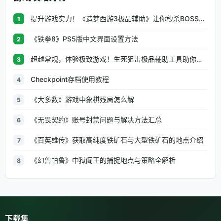
提升游戏实力！《造梦西游3极品辅助》让你秒杀BOSS、逆天属性一键修改
1
《铁拳8》PS5版中文界面设置方法
2
超越常规，体验极致游戏！生死狙击极品辅助工具助你无往不利
3
Checkpoint存档使用教程
4
《大多数》游戏中象棋残局怎么解
5
《无畏契约》账号封禁问题与解决方法汇总
6
《百英雄传》获取高纯度铁矿石与大型铁矿石的地点介绍
7
《幻兽帕鲁》中狱阎王的捕捉地点与策略全解析
8
下载集