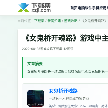
首页
电脑软件
手机应用
下载集
/
新闻资讯
/
游戏攻略
/
《女鬼桥开魂路》
《女鬼桥开魂路》游戏中
2022-08-28
游戏攻略
下载集
112
阅读
文章摘要
女鬼桥开魂路是一款改编自悬疑惊悚电影女鬼桥的第
女鬼桥开魂路
一款第一人称隐藏恐怖游戏
类型：冒险解谜
大小：2.57 GB
语言：简体