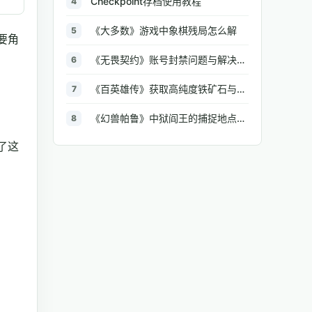
Checkpoint存档使用教程
4
《大多数》游戏中象棋残局怎么解
5
要角
《无畏契约》账号封禁问题与解决方法汇总
6
《百英雄传》获取高纯度铁矿石与大型铁矿石的地点介绍
7
《幻兽帕鲁》中狱阎王的捕捉地点与策略全解析
8
了这