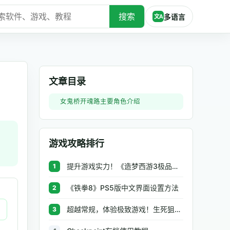
搜索
多语言
文A
文章目录
女鬼桥开魂路主要角色介绍
游戏攻略排行
提升游戏实力！《造梦西游3极品辅助》让你秒杀BOSS、逆天属性一键修改
1
《铁拳8》PS5版中文界面设置方法
2
超越常规，体验极致游戏！生死狙击极品辅助工具助你无往不利
3