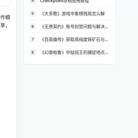
Checkpoint存档使用教程
4
《大多数》游戏中象棋残局怎么解
5
合作模
分享，
《无畏契约》账号封禁问题与解决方法汇总
6
《百英雄传》获取高纯度铁矿石与大型铁矿石的地点介绍
7
《幻兽帕鲁》中狱阎王的捕捉地点与策略全解析
8