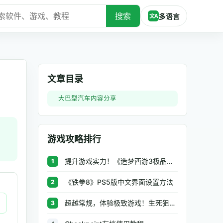
搜索
多语言
文A
文章目录
大巴型汽车内容分享
游戏攻略排行
提升游戏实力！《造梦西游3极品辅助》让你秒杀BOSS、逆天属性一键修改
1
《铁拳8》PS5版中文界面设置方法
2
超越常规，体验极致游戏！生死狙击极品辅助工具助你无往不利
3