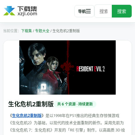
搜索
导航
下载集
/
专题大全
/
生化危机2重制版
生化危机2重制版
共 6 个资源 · 持续更新
《
生化危机2重制版
》
是以1998年在PS1推出的经典生存惊悚游戏
《生化危机2》为基础，以现代的技术全面重制的新作。采用先前为
《生化危机 7：生化危机》开发的「RE 引擎」制作，以高画质 3D 绘