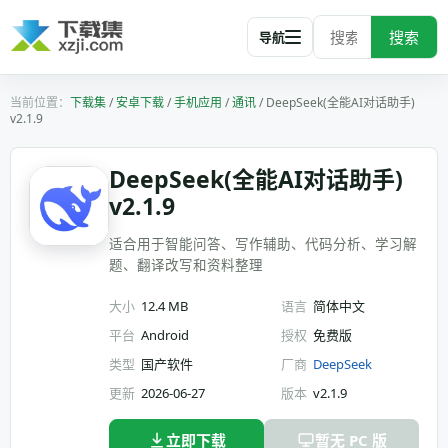
搜索
导航
下载集
/
安卓下载
/
手机应用
/
通讯
/
DeepSeek(全能AI对话助手)
v2.1.9
DeepSeek(全能AI对话助手)
v2.1.9
适合用于智能问答、写作辅助、代码分析、学习解
题、翻译改写和资料整理
大小
12.4 MB
语言
简体中文
平台
Android
授权
免费版
类型
国产软件
厂商
DeepSeek
更新
2026-06-27
版本
v2.1.9
立即下载
暂无 PC 版