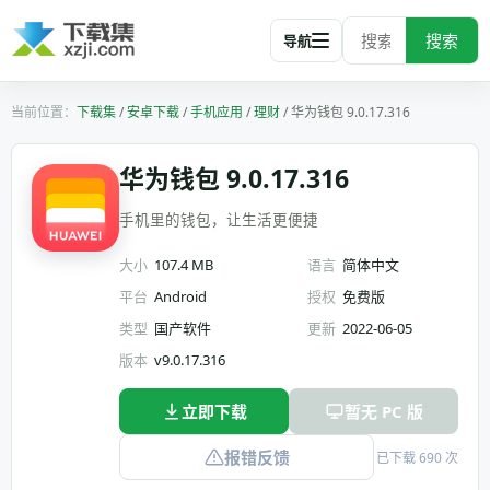
搜索
导航
下载集
/
安卓下载
/
手机应用
/
理财
/
华为钱包 9.0.17.316
华为钱包 9.0.17.316
手机里的钱包，让生活更便捷
大小
107.4 MB
语言
简体中文
平台
Android
授权
免费版
类型
国产软件
更新
2022-06-05
版本
v9.0.17.316
立即下载
暂无 PC 版
报错反馈
已下载 690 次