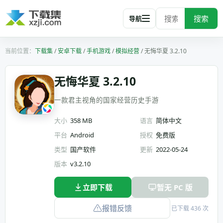
搜索
导航
下载集
/
安卓下载
/
手机游戏
/
模拟经营
/
无悔华夏 3.2.10
无悔华夏 3.2.10
一款君主视角的国家经营历史手游
大小
358 MB
语言
简体中文
平台
Android
授权
免费版
类型
国产软件
更新
2022-05-24
版本
v3.2.10
立即下载
暂无 PC 版
报错反馈
已下载 436 次