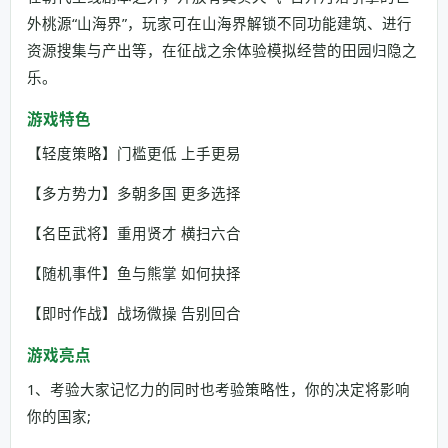
外桃源“山海界”，玩家可在山海界解锁不同功能建筑、进行
资源搜集与产出等，在征战之余体验模拟经营的田园归隐之
乐。
游戏特色
【轻度策略】门槛更低 上手更易
【多方势力】多朝多国 更多选择
【名臣武将】重用贤才 横扫六合
【随机事件】鱼与熊掌 如何抉择
【即时作战】战场微操 告别回合
游戏亮点
1、考验大家记忆力的同时也考验策略性，你的决定将影响
你的国家;