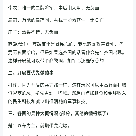
李牧：唯一的二牌将军，中后期大用，无负面
扁鹊：万能的扁鹊啊，看我一药救苍生，无负面
庄子：效果不错，无负面
商鞅/管仲：商鞅有个是减民心的，我比较喜欢带管仲，毕
竟无负面哈哈，但是如果选齐国的话管仲会先在齐国出现。
这样开局就可以带个商鞅啊，加军心还是很香的
二、开局要优先做的事
打仗，因为开局的兵力都一样，这样玩家可以用高智商打败
低智商的AI，抢先占到一些城。然后再点加粮食和金钱收入
的民生科技和减少出征消耗的军事科技。
三、各国的兵种大概情况 (部分，其他的懒得搞了)
楚：以车为主，前期带戈完爆。