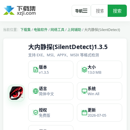
搜索
导航
下载集
/
电脑软件
/
网络工具
/
上网辅助
/
大内静探(SilentDetect)
大内静探(SilentDetect)1.3.5
支持 EXE、MSI、APPX、MSIX 等格式检测
版本
大小
v1.3.5
13.0 MB
语言
系统
简体中文
Win All
授权
更新
免费版
2026-07-05