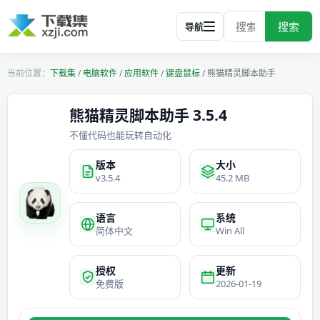
搜索
导航
下载集
/
电脑软件
/
应用软件
/
键盘鼠标
/
熊猫精灵脚本助手
熊猫精灵脚本助手 3.5.4
不懂代码也能玩转自动化
版本
大小
v3.5.4
45.2 MB
语言
系统
简体中文
Win All
授权
更新
免费版
2026-01-19