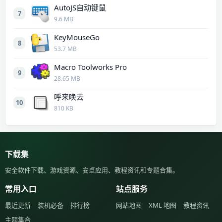
AutoJS自动键鼠
7
9.6 MB
KeyMouseGo
8
53.7 MB
Macro Toolworks Pro
9
28.65 MB
呼来唤去
10
810 KB
下载集
安全软件下载、游戏资源、安卓应用、教程资讯和专题合集。
常用入口
站点服务
最近更新
装机必备
排行榜
网站地图
XML 地图
教程资讯
主题集合