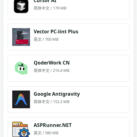
Cursor AI
简体中文 / 179 MB
Vector PC-lint Plus
英文 / 700 MB
QoderWork CN
简体中文 / 210.4 MB
Google Antigravity
简体中文 / 152.2 MB
ASPRunner.NET
英文 / 580 MB