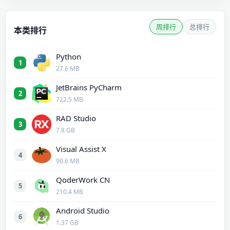
周排行
总排行
本类排行
Python
1
27.6 MB
JetBrains PyCharm
2
722.5 MB
RAD Studio
3
7.8 GB
Visual Assist X
4
90.6 MB
QoderWork CN
5
210.4 MB
Android Studio
6
1.37 GB