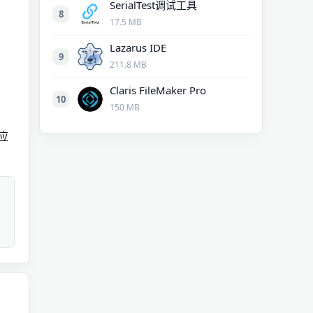
SerialTest调试工具
8
17.5 MB
Lazarus IDE
9
211.8 MB
Claris FileMaker Pro
10
150 MB
应