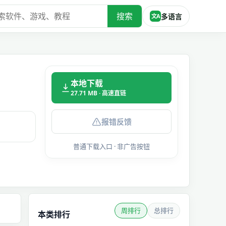
搜索
多语言
文A
本地下载
27.71 MB · 高速直链
报错反馈
普通下载入口 · 非广告按钮
周排行
总排行
本类排行