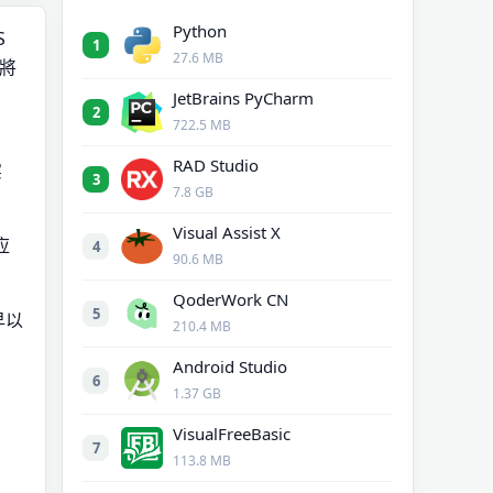
Python
S
1
27.6 MB
是將
JetBrains PyCharm
2
722.5 MB
RAD Studio
实
3
7.8 GB
Visual Assist X
应
4
90.6 MB
QoderWork CN
5
早以
210.4 MB
Android Studio
6
1.37 GB
VisualFreeBasic
7
113.8 MB