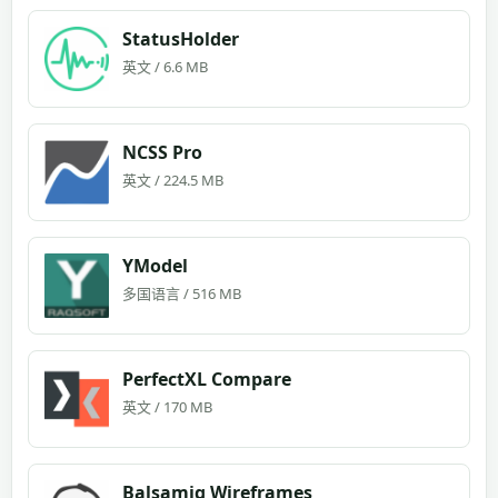
StatusHolder
英文 / 6.6 MB
NCSS Pro
英文 / 224.5 MB
YModel
多国语言 / 516 MB
PerfectXL Compare
英文 / 170 MB
Balsamiq Wireframes