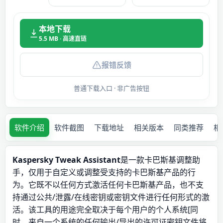
本地下载
5.5 MB · 高速直链
报错反馈
普通下载入口 · 非广告按钮
软件介绍
软件截图
下载地址
相关版本
同类推荐
相
Kaspersky Tweak Assistant
是一款卡巴斯基调整助
手，仅用于自定义或调整受支持的卡巴斯基产品的行
为。它既不以任何方式激活任何卡巴斯基产品，也不支
持通过公共/泄露/在线密钥或密钥文件进行任何形式的激
活。该工具的用途完全取决于每个用户的个人系统[同
时，来自一个系统的任何输出/导出的许可证密钥文件将