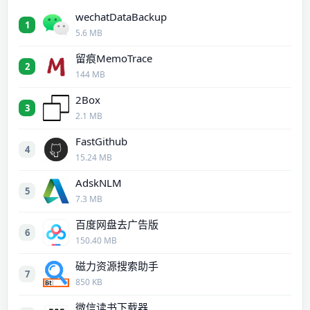
wechatDataBackup
1
5.6 MB
留痕MemoTrace
2
144 MB
2Box
3
2.1 MB
FastGithub
4
15.24 MB
AdskNLM
5
7.3 MB
百度网盘去广告版
6
150.40 MB
磁力资源搜索助手
7
850 KB
微信读书下载器