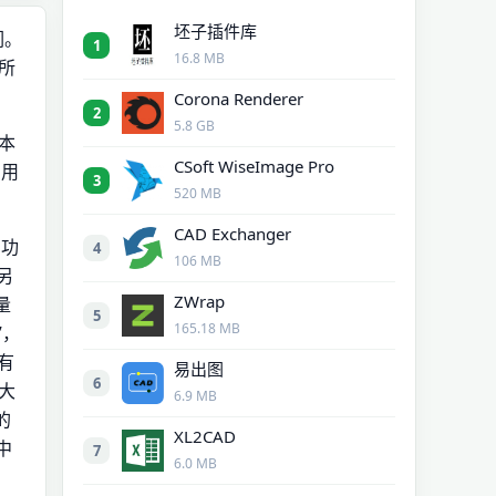
坯子插件库
们。
1
16.8 MB
。所
Corona Renderer
2
5.8 GB
D本
CSoft WiseImage Pro
D用
3
520 MB
CAD Exchanger
的功
4
106 MB
另
ZWrap
量
5
165.18 MB
”，
有
易出图
6
大
6.9 MB
的
XL2CAD
中
7
6.0 MB