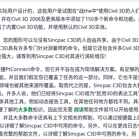
 3D的实际用户设计的，这些用户是试图在“战the中”使用Civil 3D的人
并在Civil 3D 2008及更高版本中添加了150多个新命令和功能
置Civil 3D功能，并使用默认的Civil 3D实体。
您的图形可以与没有Sincpac C3D的人自由共享。由于Civil 3
C3D具有许多专门针对测量师的命令。但是它还包含许多Civil 3
强大，请等到用Sincpac C3D对其进行涡轮增压!
点的便捷PtConnect命令，但它并不旨在成为现场解决方案。有足够
新线路功能，并且我们假定您已覆盖了任务的这一部分。同样，它也不是
也被其他来源所覆盖。取而代之的是，Sincpac C3D包含大
。许多人说，他们已经将Sincpac C3D视为“民用3D的表达工具
多其他工具，例如动态报告工具，在其他任何地方都找不到。具
需要了解的
大多数
知识，因此您无需
阅读
帮助文件就可以开始使用
的帮助，并且大多数命令还具有上下文相关的帮助，可以通过按键盘上
详细了解Sincpac C3D中可用的命令。另外，可以在更改日志
查看完整的帮助文件，以详细了解Sincpac C3D中可用的命令。另