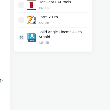
Hot Door CADtools
8
152.1 MB
Form-Z Pro
9
522 MB
Solid Angle Cinema 4D to
Arnold
10
425 MB
个