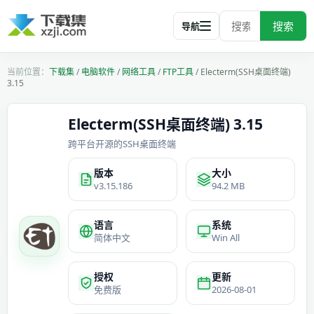
搜索
导航
下载集
/
电脑软件
/
网络工具
/
FTP工具
/
Electerm(SSH桌面终端)
3.15
Electerm(SSH桌面终端) 3.15
跨平台开源的SSH桌面终端
版本
大小
v3.15.186
94.2 MB
语言
系统
简体中文
Win All
授权
更新
免费版
2026-08-01