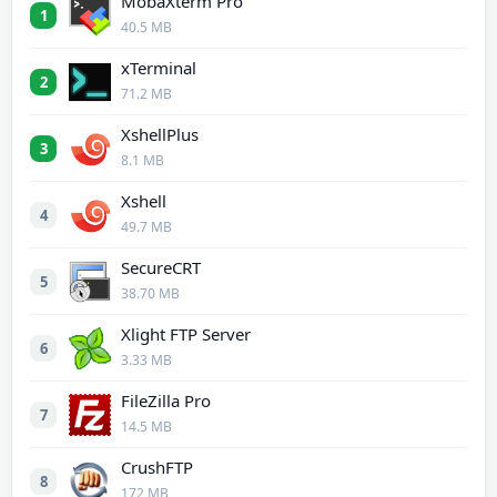
MobaXterm Pro
1
40.5 MB
xTerminal
2
71.2 MB
XshellPlus
3
8.1 MB
Xshell
4
49.7 MB
SecureCRT
5
38.70 MB
Xlight FTP Server
6
3.33 MB
FileZilla Pro
7
14.5 MB
CrushFTP
8
172 MB