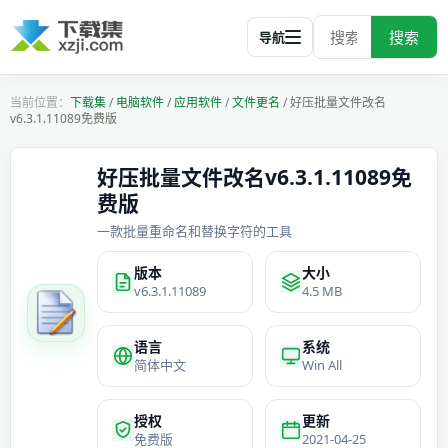
搜索
导航
下载集
/
电脑软件
/
应用软件
/
文件更名
/
好压批量文件改名
v6.3.1.11089免费版
好压批量文件改名v6.3.1.11089免
费版
一款批量重命名和替换字符的工具
版本
大小
v6.3.1.11089
4.5 MB
语言
系统
简体中文
Win All
授权
更新
免费版
2021-04-25