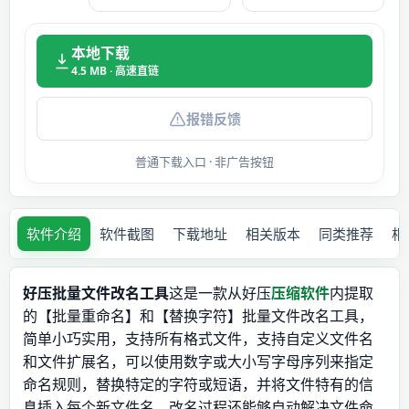
本地下载
4.5 MB · 高速直链
报错反馈
普通下载入口 · 非广告按钮
软件介绍
软件截图
下载地址
相关版本
同类推荐
相
好压批量文件改名工具
这是一款从好压
压缩软件
内提取
的【批量重命名】和【替换字符】批量文件改名工具，
简单小巧实用，支持所有格式文件，支持自定义文件名
和文件扩展名，可以使用数字或大小写字母序列来指定
命名规则，替换特定的字符或短语，并将文件特有的信
息插入每个新文件名，改名过程还能够自动解决文件命