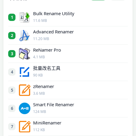
Bulk Rename Utility
1
11.6 MB
Advanced Renamer
2
11.20 MB
ReNamer Pro
3
4.1 MB
批量改名工具
4
90 KB
zRenamer
5
3.6 MB
Smart File Renamer
6
124 MB
MiniRenamer
7
112 KB