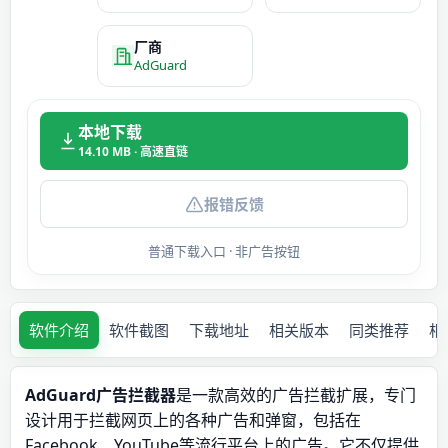
厂商
AdGuard
本地下载
14.10 MB · 高速直链
报错反馈
普通下载入口 · 非广告按钮
软件介绍
软件截图
下载地址
相关版本
同类推荐
相
AdGuard广告拦截器
是一款高效的广告拦截扩展，专门
设计用于拦截网页上的各种广告和弹窗，包括在
Facebook、YouTube等流行平台上的广告。它不仅提供