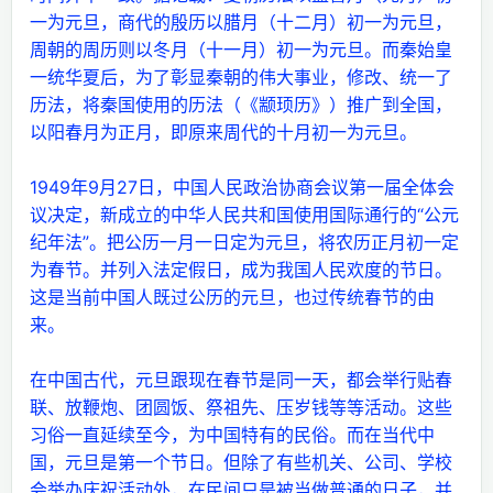
一为元旦，商代的殷历以腊月（十二月）初一为元旦，
周朝的周历则以冬月（十一月）初一为元旦。而秦始皇
一统华夏后，为了彰显秦朝的伟大事业，修改、统一了
历法，将秦国使用的历法（《颛顼历》）推广到全国，
以阳春月为正月，即原来周代的十月初一为元旦。
1949年9月27日，中国人民政治协商会议第一届全体会
议决定，新成立的中华人民共和国使用国际通行的“公元
纪年法”。把公历一月一日定为元旦，将农历正月初一定
为春节。并列入法定假日，成为我国人民欢度的节日。
这是当前中国人既过公历的元旦，也过传统春节的由
来。
在中国古代，元旦跟现在春节是同一天，都会举行贴春
联、放鞭炮、团圆饭、祭祖先、压岁钱等等活动。这些
习俗一直延续至今，为中国特有的民俗。而在当代中
国，元旦是第一个节日。但除了有些机关、公司、学校
会举办庆祝活动外，在民间只是被当做普通的日子，并