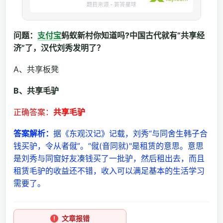
问题：
支付宝
蚂蚁新村你知道吗?中国古代就有“共享经
济”了，汉代刘秀发明了？
A、共享板凳
B、共享毛驴
正确答案：
共享毛驴
答案解析：
据《东观汉记》记载，刘秀“与同舍生韩子合
钱买驴，令从者僦”。“僦(音同就)"是租赁的意思。意思
是刘秀与同窗好友凑钱买了一批驴，然后租出去，而且
租赁毛驴的收益还不错，收入可以满足基本的生活学习
需要了。
文章报错