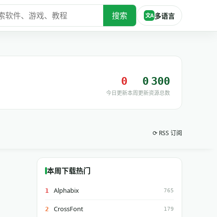
搜索
多语言
文A
0
0
300
今日更新
本周更新
资源总数
⟳ RSS 订阅
本周下载热门
Alphabix
1
765
CrossFont
2
179