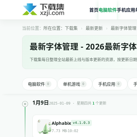
首页
电脑软件
手机应用
所在位置：
下载集
›
最新更新
›
最新字体管理
最新字体管理 - 2026最新字
下载集每日整理全站最新上线与版本更新的资源，按更新日期
电脑软件
单机游戏
手机应用
0
0
0
1月9日
共
个更新
2025-01-09 · 星期四
1
Alphabix
v4.1.0.3
7.73 MB
10:02