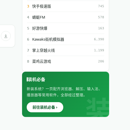
快手极速版
3
745
蜻蜓FM
4
578
好游快爆
5
163
Kawaks街机模拟器
6
6,390
掌上穿越火线
7
1,199
菜鸡云游戏
8
206
装机必备
新装系统？一页配齐浏览器、解压、输入法、
播放器等常用软件，全部经过整理。
前往装机必备 ›