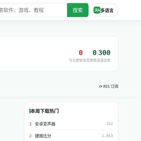
搜索
多语言
文A
0
0
300
今日更新
本周更新
资源总数
⟳ RSS 订阅
本周下载热门
安卓变声器
1
162
捷报比分
2
1,863