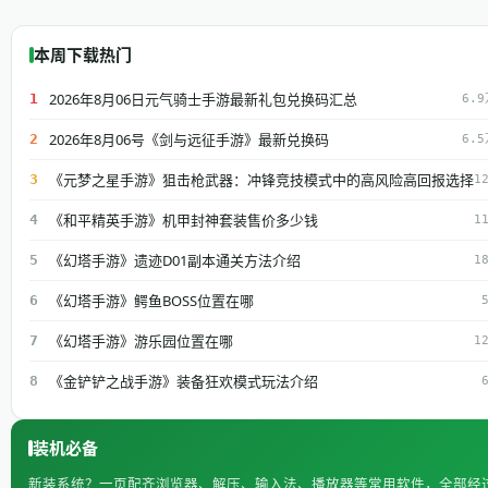
本周下载热门
2026年8月06日元气骑士手游最新礼包兑换码汇总
1
6.9
2026年8月06号《剑与远征手游》最新兑换码
2
6.5
《元梦之星手游》狙击枪武器：冲锋竞技模式中的高风险高回报选择
3
1
《和平精英手游》机甲封神套装售价多少钱
4
1
《幻塔手游》遗迹D01副本通关方法介绍
5
1
《幻塔手游》鳄鱼BOSS位置在哪
6
《幻塔手游》游乐园位置在哪
7
1
《金铲铲之战手游》装备狂欢模式玩法介绍
8
装机必备
新装系统？一页配齐浏览器、解压、输入法、播放器等常用软件，全部经