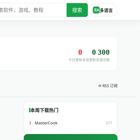
搜索
多语言
文A
0
0
300
今日更新
本周更新
资源总数
⟳ RSS 订阅
本周下载热门
MasterCook
1
227