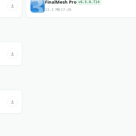
FinalMesh Pro
v6.5.0.714
13.3 MB
17:26