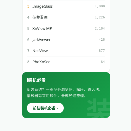
ImageGlass
3
1,980
菠萝看图
4
1,226
XnView MP
5
2,184
jarkViewer
6
428
NeeView
7
877
PhoXoSee
8
84
装机必备
新装系统？一页配齐浏览器、解压、输入法、
播放器等常用软件，全部经过整理。
前往装机必备 ›