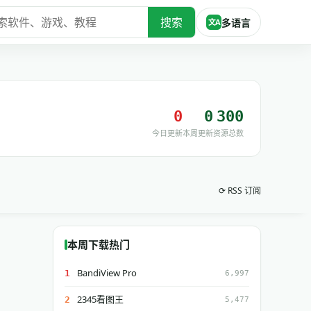
搜索
多语言
文A
0
0
300
今日更新
本周更新
资源总数
⟳ RSS 订阅
本周下载热门
BandiView Pro
1
6,997
2345看图王
2
5,477