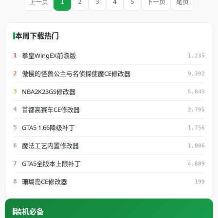
上一页
1
2
3
4
5
下一页
尾页
本周下载热门
拳皇WingEX前瞻版
1
1,235
傲慢的怪兽公主与名侦探使魔CE修改器
2
9,392
NBA2K23GS修改器
3
5,843
首都高赛车CE修改器
4
2,795
GTA5 1.66降级补丁
5
1,756
魔法工艺内置修改器
6
1,086
GTA5全版本上限补丁
7
4,889
珊瑚岛CE修改器
8
199
装机必备