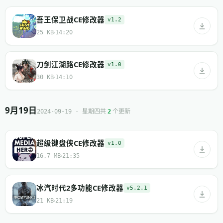
吾王保卫战CE修改器
v1.2
25 KB
14:20
刀剑江湖路CE修改器
v1.0
30 KB
14:10
9月19日
共
个更新
2024-09-19 · 星期四
2
超级键盘侠CE修改器
v1.0
16.7 MB
21:35
冰汽时代2多功能CE修改器
v5.2.1
21 KB
21:19