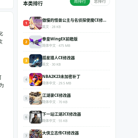
周排行
总排行
本类排行
傲慢的怪兽公主与名侦探使魔CE修改器
1
英文 · 28 KB
化
拳皇WingEX前瞻版
欢
2
简体中文 · 475 MB
孤星猎人CE修改器
3
英文 · 30 KB
NBA2K23未加密补丁
可
4
简体中文 · 29.5 MB
为
江湖录CE修改器
5
简体中文 · 70 KB
下一站江湖2CE修改器
6
简体中文 · 55 KB
大侠立志传CE修改器
7