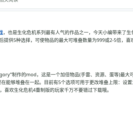
戏
，也是生化危机系列最有人气的作品之一，今天小编带来了生
后提供5种选择，可使物品的最大可堆叠数量为999或2-5倍，喜
egory”制作的mod，这是一个加倍物品(手雷、资源、蛋等)最大
现在能够堆叠在一起。目前有5个选项可用于更改堆叠上限：设置
后可选择，喜欢生化危机4重制版的玩家千万不要错过下载哦。