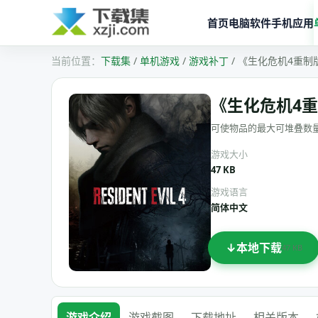
首页
电脑软件
手机应用
下载集
/
单机游戏
/
游戏补丁
/
《生化危机4重制
《生化危机4重
可使物品的最大可堆叠数量为
游戏大小
47 KB
游戏语言
简体中文
本地下载
47 KB
游戏介绍
游戏截图
下载地址
相关版本