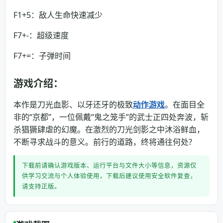
F1+5：敌人生命快速减少
F7+-：超级速度
F7+=：子弹时间
游戏介绍：
本作是刀光血影、以牙还牙的极致
动作游戏
。在面目全
非的“京都”，一位佩戴“鬼之笼手”的武士正四处奔波，斩
杀猖獗肆虐的幻魔。在激烈的刀光剑影之中沐浴鲜血，
不断寻求战斗的意义。前行的道路，终将通往何处?
下载前请确认游戏版本、运行平台与文件大小等信息，资源仅
供学习交流与个人体验使用，下载后建议使用安全软件复查，
请支持正版。